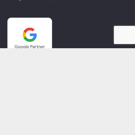
Copyright © 2021-2025. PT Mediate Indonesia.
A member of MNC Group
Beranda
Tentang Kami
MNC Career
MNC Group Bussines
Karir