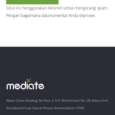
Situs ini menggunakan Akismet untuk mengurangi spam.
Pelajari bagaimana data komentar Anda diproses
iNews Center Building, 5th floor, Jl. K.H. Wahid Hasim No. 28, Kebon Sirih,
Kota Jakarta Pusat, Daerah Khusus Ibukota Jakarta 10340