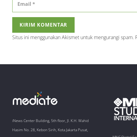
KIRIM KOMENTAR
Situs ini menggunakan Akismet untuk mengurangi spam.
iNews Center Building, 5th floor, Jl. K.H. Wahid
Hasim No. 28, Kebon Sirih, Kota Jakarta Pusat,