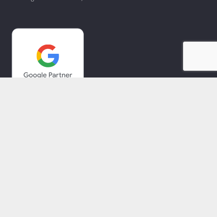
Copyright © 2021-2025. PT Mediate Indonesia.
A member of MNC Group
Beranda
Tentang Kami
MNC Career
MNC Group Bussines
Karir