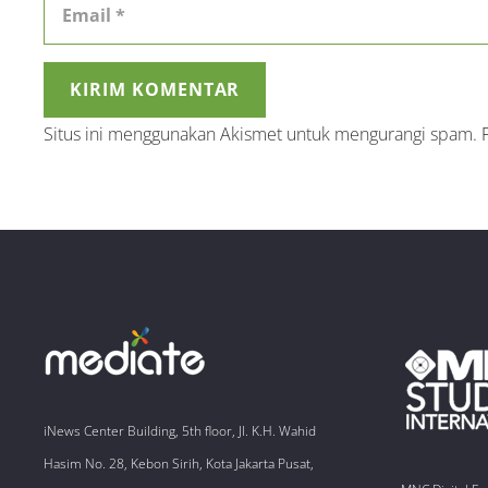
KIRIM KOMENTAR
Situs ini menggunakan Akismet untuk mengurangi spam.
iNews Center Building, 5th floor, Jl. K.H. Wahid
Hasim No. 28, Kebon Sirih, Kota Jakarta Pusat,