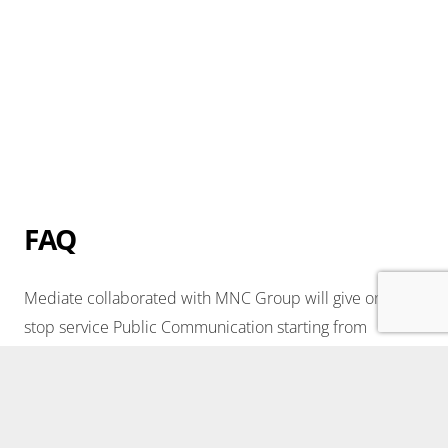
FAQ
Mediate collaborated with MNC Group will give one
stop service Public Communication starting from
marketing strategy, brand consultant, media strategy
(planning & buying), creative, production until activation
in synergy to answer clients demands.