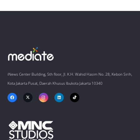
iNews Center Building, 5th floor, Jl. K.H. Wahid Hasim No. 28, Kebon Sirih,
Kota Jakarta Pusat, Daerah Khusus Ibukota Jakarta 10340