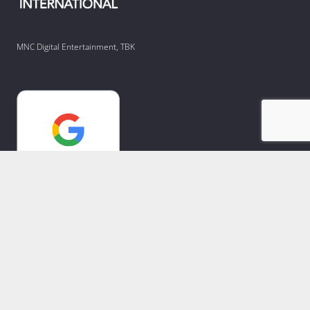
MNC Digital Entertainment, TBK
Copyright © 2021-2025. PT Mediate Indonesia.
A member of MNC Group
Beranda
Tentang Kami
MNC Career
MNC Group Bussines
Karir