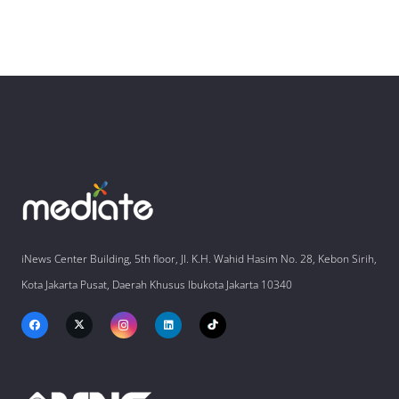
iNews Center Building, 5th floor, Jl. K.H. Wahid Hasim No. 28, Kebon Sirih,
Kota Jakarta Pusat, Daerah Khusus Ibukota Jakarta 10340