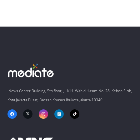
iNews Center Building, 5th floor, Jl. K.H. Wahid Hasim No. 28, Kebon Sirih,
Kota Jakarta Pusat, Daerah Khusus Ibukota Jakarta 10340